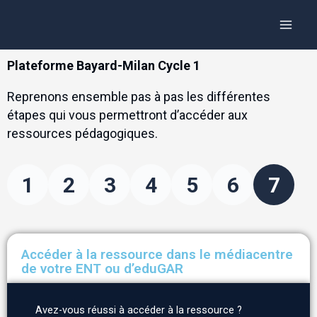
Aller
Panneau de gestion des cookies
Main
au
Menu
contenu
Plateforme Bayard-Milan Cycle 1
Reprenons ensemble pas à pas les différentes
étapes qui vous permettront d’accéder aux
ressources pédagogiques.
1
2
3
4
5
6
7
Accéder à la ressource dans le médiacentre
de votre ENT ou d’eduGAR
Avez-vous réussi à accéder à la ressource ?