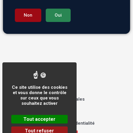
Non
Oui
Tralalere © 2026
Ce site utilise des cookies
et vous donne le contrôle
sur ceux que vous
Mentions légales
souhaitez activer
CGU
CGV
Tout accepter
Politique de confidentialité
Tout refuser