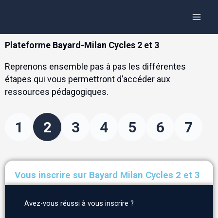
Aller
Panneau de gestion des cookies
Main
au
Menu
contenu
Plateforme Bayard-Milan Cycles 2 et 3
Reprenons ensemble pas à pas les différentes
étapes qui vous permettront d’accéder aux
ressources pédagogiques.
1
2
3
4
5
6
7
Vous inscrire sur Bayard Milan Cycles 2 et 3
Avez-vous réussi à vous inscrire ?