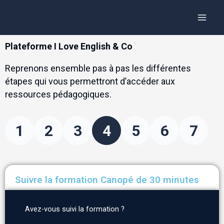
Aller
Panneau de gestion des cookies
Main
au
Menu
contenu
Plateforme I Love English & Co
Reprenons ensemble pas à pas les différentes
étapes qui vous permettront d’accéder aux
ressources pédagogiques.
1
2
3
4
5
6
7
Suivre la formation Canopé de 30 minutes
Avez-vous suivi la formation ?