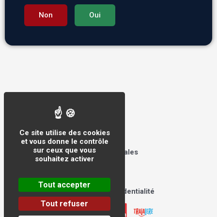
Non
Oui
Tralalere © 2026
Ce site utilise des cookies
et vous donne le contrôle
sur ceux que vous
Mentions légales
souhaitez activer
CGU
CGV
Tout accepter
Politique de confidentialité
Tout refuser